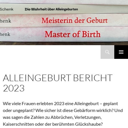
Suchen
Meisterin der Geburt – Jobina Schenk | Bücher, Studie und Coaching zu Alleingeburt und selbstbestimmter Geburt
ZUM
Pri
INHALT
SPRINGEN
Me
ALLEINGEBURT BERICHT
2023
Wie viele Frauen erlebten 2023 eine Alleingeburt – geplant
oder ungeplant? Wie sicher ist diese Gebärform wirklich? Und
was sagen die Zahlen zu Abbrüchen, Verletzungen,
Kaiserschnitten oder der berühmten Glückshaube?