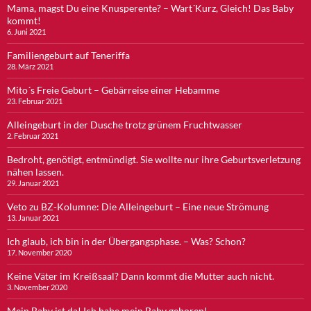
Mama, magst Du eine Knusperente? – Wart´Kurz, Gleich! Das Baby
kommt!
6. Juni 2021
Familiengeburt auf Teneriffa
28. März 2021
Mito´s Freie Geburt – Gebärreise einer Hebamme
23. Februar 2021
Alleingeburt in der Dusche trotz grünem Fruchtwasser
2. Februar 2021
Bedroht, genötigt, entmündigt. Sie wollte nur ihre Geburtsverletzung
nähen lassen.
29. Januar 2021
Veto zu BZ-Kolumne: Die Alleingeburt – Eine neue Strömung
13. Januar 2021
Ich glaub, ich bin in der Übergangsphase. – Was? Schon?
17. November 2020
Keine Väter im Kreißsaal? Dann kommt die Mutter auch nicht.
3. November 2020
Mein Baby ist da! Ich habe mein Baby geboren!