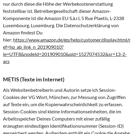
nur durch diese die Höhe der Werbekostenerstattung
feststellbar ist. Betreibergesellschaft dieser Amazon-
Komponente ist die Amazon EU S.à.r.l, 5 Rue Plaetis, L-2338
Luxembourg, Luxemburg. Die Datenschutzerklärung von
Amazon findest Du
hier:
https://www.amazon.de/gp/help/customer/display.html/r
ef=hp_ab_link_n_201909010?
ie=UTF8&nodeId=201909010&qid=1527074532&sr=13-2-
acs
METIS (Texte im Internet)
Als Websitenbetreiberin und Autorin setze ich Session-
Cookies der VG Wort, München, zur Messung von Zugriffen
auf Texte ein, um die Kopierwahrscheinlichkeit zu erfassen.
Session-Cookies sind kleine Informationseinheiten, die im
Arbeitsspeicher Deines Computers mit einer zufällig
erzeugten eindeutigen Identifikationsnummer (Session-ID)
gespeichert werden. Außerdem enthält ein Cookie die Angabe