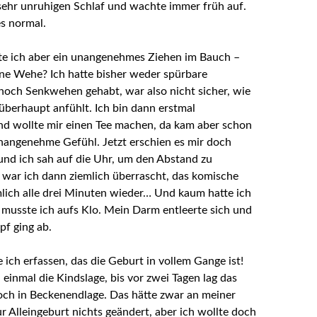
 sehr unruhigen Schlaf und wachte immer früh auf.
es normal.
te ich aber
ein unangenehmes Ziehen im Bauch –
ne Wehe? Ich hatte bisher weder spürbare
och Senkwehen gehabt, war also nicht sicher, wie
überhaupt anfühlt. Ich bin dann erstmal
d wollte mir einen Tee machen, da kam aber schon
nangenehme Gefühl. Jetzt erschien es mir doch
nd ich sah auf die Uhr, um den Abstand zu
war ich dann ziemlich überrascht, das komische
ich alle drei Minuten wieder… Und kaum hatte ich
, musste ich aufs Klo.
Mein Darm entleerte sich und
pf ging ab.
e ich erfassen, das die Geburt in vollem Gange ist!
 einmal die Kindslage, bis vor zwei Tagen lag das
ch in Beckenendlage. Das hätte zwar an meiner
r Alleingeburt nichts geändert, aber ich wollte doch