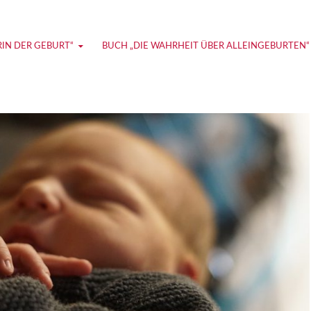
ie und Coaching zu Alleingeburt und selbstbestimmter G
RIN DER GEBURT“
BUCH „DIE WAHRHEIT ÜBER ALLEINGEBURTEN“