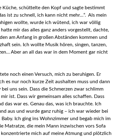
die Küche, schüttelte den Kopf und sagte bestimmt
as ist zu schnell, ich kann nicht mehr…“. Als mein
igen wollte, wurde ich wütend, ich war völlig
 hatte mir das alles ganz anders vorgestellt, dachte,
den am Anfang in großen Abständen kommen und
haft sein. Ich wollte Musik hören, singen, tanzen,
tzen… Aber an all das war in dem Moment gar nicht
ete noch einen Versuch, mich zu beruhigen. Er
 ich es nur noch kurze Zeit aushalten muss und dann
 bei uns sein. Dass die Schmerzen zwar schlimm
i mir ist. Dass wir gemeinsam alles schaffen. Dass
nd das war es. Genau das, was ich brauchte. Ich
 und aus und wurde ganz ruhig – ich war wieder bei
 Baby. Ich ging ins Wohnzimmer und begab mich im
die Matratze, die mein Mann inzwischen vors Sofa
ch konzentrierte mich auf meine Atmung und plötzlich