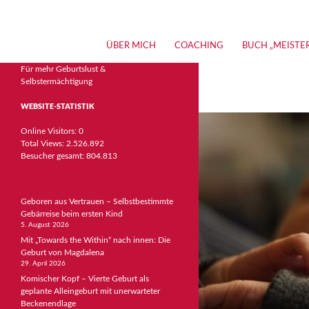
Suchen
Meisterin der Geburt – Jobina Schenk | Bücher, Stud
ZUM INHALT SPRINGEN
ÜBER MICH
COACHING
BUCH „MEISTE
Für mehr Geburtslust &
Selbstermächtigung
WEBSITE-STATISTIK
Online Visitors:
0
Total Views:
2.526.892
Besucher gesamt:
804.813
Geboren aus Vertrauen – Selbstbestimmte
Gebärreise beim ersten Kind
5. August 2026
Mit „Towards the Within“ nach innen: Die
Geburt von Magdalena
29. April 2026
Komischer Kopf – Vierte Geburt als
geplante Alleingeburt mit unerwarteter
Beckenendlage