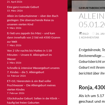
21. April 2026
Eine ganz normale Geburt
GEBURTSBERICHTE
15. März 2026
ALLEIN
Allein im Geburtszimmer – über den Bach
gestiegen: Die überraschende Reise zu
05.01.
unserem vierten Kind
9. März 2026
Er ließ uns zappeln bis März – und kam
BILD
26. JA
dann innerhalb von 2 Std mit 4500 Gramm
1 KOMMENTAR
zur Welt
7. März 2026
Erstgebärende, Te
Von 2 Uhr nachts bis Matteo in 1:18
Beckenendlage … J
Minuten – Unsere 8. Alleingeburt im
Wasser
Geburtsbericht or
2. März 2026
Geburt mit ihre
Schnelle & intensive Wassergeburt unseres
7. Kindes – die 5. Alleingeburt
berichtet über i
16. Februar 2026
ET+10, Nierenstein & ein Bad voller
Fruchtwasser – Die Alleingeburt meines
Ronja, 430
vierten Kindes
7. Februar 2026
Als ich um 5.17
Glückshaube Geburt: Selten in der Klinik –
geschaut und mi
häufig bei freien Geburten