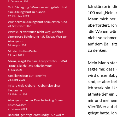
3. Dezember 2021
Ich stürzte in 
Trotz Verlegung: Warum es sich gelohnt hat
eine Alleingeburt zu planen.
100 mal „Nein, d
12. Oktober 2021
Mann mich beruh
Wundervolle Alleingeburt beim ersten Kind
überfordert. Ich
23. September 2021
die Wehen wür
Werft euer Vertrauen nicht weg, welches
eine grosse Belohnung hat. Tabeas Weg zur
nicht so schmerz
Alleingeburt
auf dem Ball si
26. August 2021
zu denken.
Mit der Mutter-Welle
13. Juni 2021
Mama, magst Du eine Knusperente? – Wart
Mein Mann start
´Kurz, Gleich! Das Baby kommt!
sagte mir, dass
6. Juni 2021
wird
unser Baby
Familiengeburt auf Teneriffa
28. März 2021
sind, er aber be
Mito´s Freie Geburt – Gebärreise einer
ich stark bin. U
Hebamme
atmete tief ein
23. Februar 2021
mir und meinem
Alleingeburt in der Dusche trotz grünem
Fruchtwasser
Vierfüßler auf 
2. Februar 2021
gelegt hatte. I
Bedroht, genötigt, entmündigt. Sie wollte