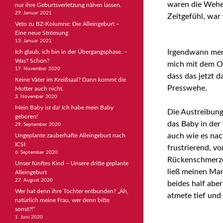
waren die Wehen
nur ihre Geburtsverletzung nähen lassen.
29. Januar 2021
Zeitgefühl, war 
Veto zu BZ-Kolumne: Die Alleingeburt –
Eine neue Strömung
13. Januar 2021
Irgendwann merk
Ich glaub, ich bin in der Übergangsphase. –
Was? Schon?
mich mit dem
O
17. November 2020
dass das jetzt d
Keine Väter im Kreißsaal? Dann kommt die
Presswehe.
Mutter auch nicht.
3. November 2020
Mein Baby ist da! Ich habe mein Baby
Die Austreibung
geboren!
das Baby in der
29. September 2020
auch wie es na
Ungeplante zauberhafte Alleingeburt nach
ICSI
frustrierend, vo
6. September 2020
Rückenschmerzen
Unser fünftes Kind – Unsere dritte geplante
ließ meinen Ma
Alleingeburt
27. August 2020
beides half aber
Wer hat denn ihre Tochter entbunden? „Äh,
atmete tief und 
natürlich meine Frau, wer denn bitte
sonst?!“
1. Juni 2020