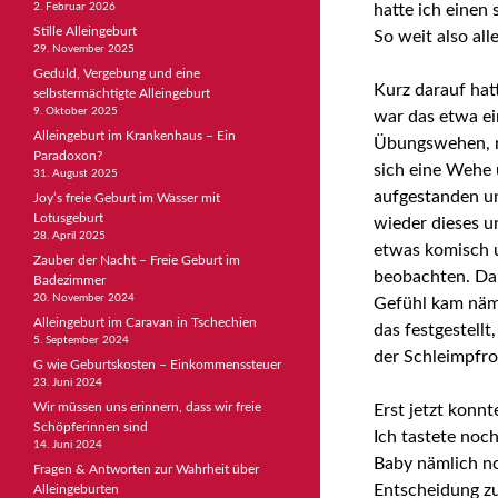
2. Februar 2026
hatte ich einen
Stille Alleingeburt
So weit also all
29. November 2025
Geduld, Vergebung und eine
Kurz darauf hat
selbstermächtigte Alleingeburt
9. Oktober 2025
war das etwa ei
Alleingeburt im Krankenhaus – Ein
Übungswehen, n
Paradoxon?
sich eine Wehe 
31. August 2025
aufgestanden un
Joy’s freie Geburt im Wasser mit
Lotusgeburt
wieder dieses u
28. April 2025
etwas komisch u
Zauber der Nacht – Freie Geburt im
beobachten. Da 
Badezimmer
20. November 2024
Gefühl kam näml
Alleingeburt im Caravan in Tschechien
das festgestellt
5. September 2024
der Schleimpfro
G wie Geburtskosten – Einkommenssteuer
23. Juni 2024
Wir müssen uns erinnern, dass wir freie
Erst jetzt konnt
Schöpferinnen sind
Ich tastete noch
14. Juni 2024
Baby nämlich no
Fragen & Antworten zur Wahrheit über
Entscheidung zu
Alleingeburten