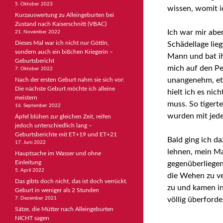
5. Oktober 2023
wissen, womit ic
Kurzauswertung zu Alleingeburten bei
Zustand nach Kaiserschnitt (VBAC)
Ich war mir aber
21. November 2022
Dieses Mal war ich nicht nur Göttin,
Schädellage lie
sondern auch ein bißchen Kriegerin –
Mann und bat ih
Geburtsbericht
mich auf den Pe
7. Oktober 2022
unangenehm, et
Nach der ersten Geburt nahm sie sich vor:
Die nächste Geburt möchte ich alleine
hielt ich es nic
meistern
muss. So tigert
16. September 2022
wurden mit jed
Äpfel blühen zur gleichen Zeit, reifen
jedoch unterschiedlich lang –
Geburtsberichte mit ET+19 und ET+21
Bald ging ich d
17. Juni 2022
lehnen, mein Ma
Hauptsache im Wasser und ohne
Einleitung
gegenüberliegen
5. April 2022
die Wehen zu ve
Das gibts doch nicht, das ist doch verrückt.
zu und kamen in
Geburt in weniger als 2 Stunden
7. Dezember 2021
völlig überforde
Sätze, die Mütter nach Alleingeburten
NICHT sagen