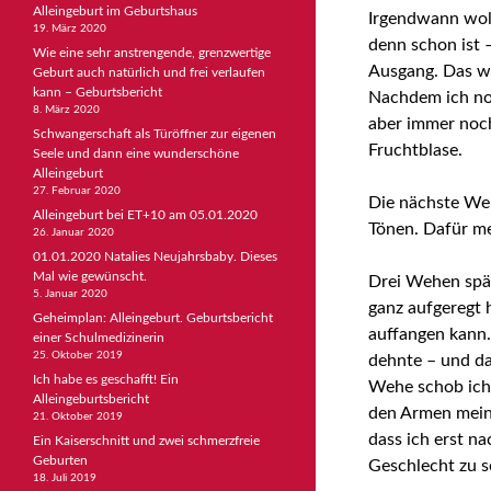
Alleingeburt im Geburtshaus
Irgendwann woll
19. März 2020
denn schon ist –
Wie eine sehr anstrengende, grenzwertige
Ausgang. Das wa
Geburt auch natürlich und frei verlaufen
kann – Geburtsbericht
Nachdem ich no
8. März 2020
aber immer noch
Schwangerschaft als Türöffner zur eigenen
Fruchtblase.
Seele und dann eine wunderschöne
Alleingeburt
27. Februar 2020
Die nächste Weh
Alleingeburt bei ET+10 am 05.01.2020
Tönen. Dafür mer
26. Januar 2020
01.01.2020 Natalies Neujahrsbaby. Dieses
Mal wie gewünscht.
Drei Wehen spä
5. Januar 2020
ganz aufgeregt 
Geheimplan: Alleingeburt. Geburtsbericht
auffangen kann. 
einer Schulmedizinerin
25. Oktober 2019
dehnte – und da
Ich habe es geschafft! Ein
Wehe schob ich 
Alleingeburtsbericht
den Armen mein
21. Oktober 2019
dass ich erst n
Ein Kaiserschnitt und zwei schmerzfreie
Geburten
Geschlecht zu 
18. Juli 2019