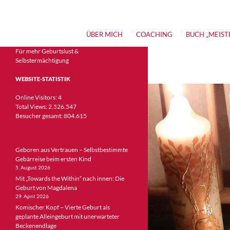
Suchen
Meisterin der Geburt – Jobina Schenk | Bücher, Stud
ZUM INHALT SPRINGEN
ÜBER MICH
COACHING
BUCH „MEIST
Für mehr Geburtslust &
Selbstermächtigung
WEBSITE-STATISTIK
Online Visitors:
4
Total Views:
2.526.547
Besucher gesamt:
804.615
Geboren aus Vertrauen – Selbstbestimmte
Gebärreise beim ersten Kind
5. August 2026
Mit „Towards the Within“ nach innen: Die
Geburt von Magdalena
29. April 2026
Komischer Kopf – Vierte Geburt als
geplante Alleingeburt mit unerwarteter
Beckenendlage