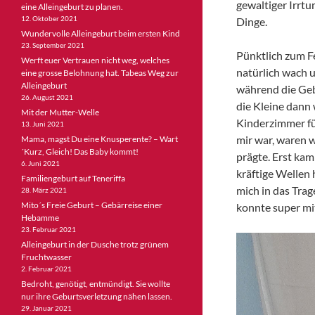
gewaltiger Irrtu
eine Alleingeburt zu planen.
12. Oktober 2021
Dinge.
Wundervolle Alleingeburt beim ersten Kind
23. September 2021
Pünktlich zum F
Werft euer Vertrauen nicht weg, welches
natürlich wach u
eine grosse Belohnung hat. Tabeas Weg zur
Alleingeburt
während die Ge
26. August 2021
die Kleine dann 
Mit der Mutter-Welle
Kinderzimmer für
13. Juni 2021
mir war, waren w
Mama, magst Du eine Knusperente? – Wart
´Kurz, Gleich! Das Baby kommt!
prägte. Erst kam
6. Juni 2021
kräftige Wellen
Familiengeburt auf Teneriffa
mich in das Trag
28. März 2021
Mito´s Freie Geburt – Gebärreise einer
konnte super mi
Hebamme
23. Februar 2021
Alleingeburt in der Dusche trotz grünem
Fruchtwasser
2. Februar 2021
Bedroht, genötigt, entmündigt. Sie wollte
nur ihre Geburtsverletzung nähen lassen.
29. Januar 2021