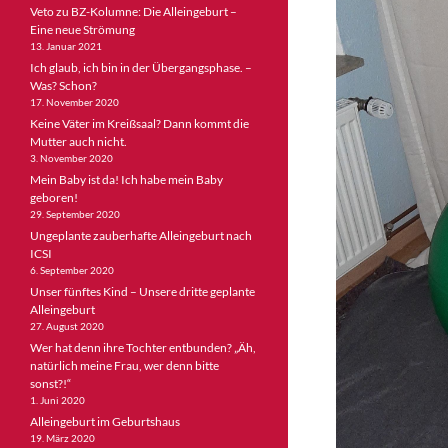
Veto zu BZ-Kolumne: Die Alleingeburt –
Eine neue Strömung
13. Januar 2021
Ich glaub, ich bin in der Übergangsphase. –
Was? Schon?
17. November 2020
Keine Väter im Kreißsaal? Dann kommt die
Mutter auch nicht.
3. November 2020
Mein Baby ist da! Ich habe mein Baby
geboren!
29. September 2020
Ungeplante zauberhafte Alleingeburt nach
ICSI
6. September 2020
Unser fünftes Kind – Unsere dritte geplante
Alleingeburt
27. August 2020
Wer hat denn ihre Tochter entbunden? „Äh,
natürlich meine Frau, wer denn bitte
sonst?!“
1. Juni 2020
Alleingeburt im Geburtshaus
19. März 2020