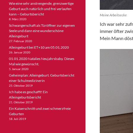
Wie eine sehr anstrengende, grenzwertige
Geburt auch natürlich und frei verlaufen
kann – Geburtsbericht
Meine Arbeitsecke
8. März 2020
Ich war sehr zuf
Schwangerschaft als Türöffner zur eigenen
immer öfter zwi
Seele und dann eine wunderschöne
Alleingeburt
Mein Mann döste
27. Februar 2020
Alleingeburt bei ET+10 am 05.01.2020
26. Januar 2020
01.01.2020 Natalies Neujahrsbaby. Dieses
Mal wie gewünscht.
5. Januar 2020
Geheimplan: Alleingeburt. Geburtsbericht
einer Schulmedizinerin
25. Oktober 2019
Ich habe es geschafft! Ein
Alleingeburtsbericht
21. Oktober 2019
Ein Kaiserschnitt und zwei schmerzfreie
Geburten
18. Juli 2019