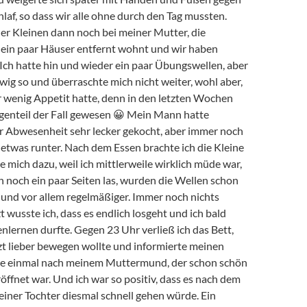
laf, so dass wir alle ohne durch den Tag mussten.
er Kleinen dann noch bei meiner Mutter, die
r ein paar Häuser entfernt wohnt und wir haben
 Ich hatte hin und wieder ein paar Übungswellen, aber
wig so und überraschte mich nicht weiter, wohl aber,
r wenig Appetit hatte, denn in den letzten Wochen
genteil der Fall gewesen 😀 Mein Mann hatte
 Abwesenheit sehr lecker gekocht, aber immer noch
etwas runter. Nach dem Essen brachte ich die Kleine
te mich dazu, weil ich mittlerweile wirklich müde war,
 noch ein paar Seiten las, wurden die Wellen schon
 und vor allem regelmäßiger. Immer noch nichts
zt wusste ich, dass es endlich losgeht und ich bald
lernen durfte. Gegen 23 Uhr verließ ich das Bett,
tzt lieber bewegen wollte und informierte meinen
te einmal nach meinem Muttermund, der schon schön
röffnet
war. Und ich war so positiv, dass es nach dem
iner Tochter diesmal schnell gehen würde. Ein