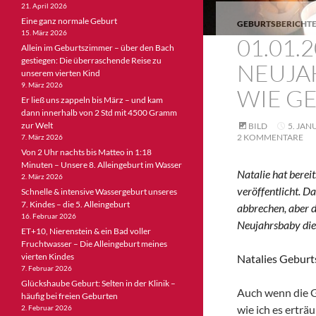
21. April 2026
Eine ganz normale Geburt
GEBURTSBERICHTE
15. März 2026
01.01.
Allein im Geburtszimmer – über den Bach
gestiegen: Die überraschende Reise zu
NEUJAH
unserem vierten Kind
9. März 2026
WIE G
Er ließ uns zappeln bis März – und kam
dann innerhalb von 2 Std mit 4500 Gramm
zur Welt
BILD
5. JAN
2 KOMMENTARE
7. März 2026
Von 2 Uhr nachts bis Matteo in 1:18
Minuten – Unsere 8. Alleingeburt im Wasser
Natalie hat berei
2. März 2026
veröffentlicht. D
Schnelle & intensive Wassergeburt unseres
7. Kindes – die 5. Alleingeburt
abbrechen, aber d
16. Februar 2026
Neujahrsbaby die 
ET+10, Nierenstein & ein Bad voller
Fruchtwasser – Die Alleingeburt meines
vierten Kindes
Natalies Geburt
7. Februar 2026
Glückshaube Geburt: Selten in der Klinik –
Auch wenn die G
häufig bei freien Geburten
wie ich es erträ
2. Februar 2026