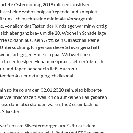
tartete Ostermontag 2019 mit dem positiven
stest eine wahnsinnig aufregende und komplett
 für uns. Ich machte eine minimale Vorsorge mit
 vor allem das Tasten der Kindslage war mir wichtig,
 sich aber ganz brav um die 20. Woche in Schädellage
te so dann aus. Kein Arzt, kein Ultraschall, keine
e Untersuchung. Ich genoss diese Schwangerschaft
 wenn sich gegen Ende ein paar Wehwehchen
 ich in der hiesigen Hebammenpraxis sehr erfolgreich
r und Tapen behandeln ließ. Auch zur
tenden Akupunktur ging ich diesmal.
n sollte so um den 02.01.2020 sein, also bibberte
ie Weihnachtszeit, weil ich da auf keinen Fall gebären
diese dann überstanden waren, hieß es einfach nur
 Silvester.
warf uns am Silvestermorgen um 7 Uhr aus dem
d weigerte sich später mit Händen und Füßen gegen