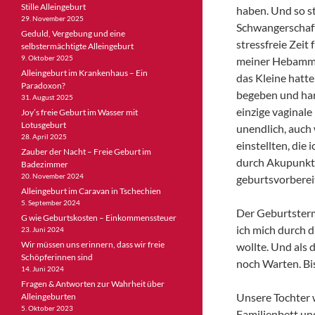
Stille Alleingeburt
haben. Und so s
29. November 2025
Schwangerschaft
Geduld, Vergebung und eine
stressfreie Zeit
selbstermächtigte Alleingeburt
9. Oktober 2025
meiner Hebamme,
Alleingeburt im Krankenhaus – Ein
das Kleine hatte
Paradoxon?
begeben und harr
31. August 2025
einzige vaginal
Joy’s freie Geburt im Wasser mit
Lotusgeburt
unendlich, auch
28. April 2025
einstellten, die
Zauber der Nacht – Freie Geburt im
durch Akupunktu
Badezimmer
20. November 2024
geburtsvorberei
Alleingeburt im Caravan in Tschechien
5. September 2024
Der Geburtstermi
G wie Geburtskosten – Einkommenssteuer
ich mich durch d
23. Juni 2024
Wir müssen uns erinnern, dass wir freie
wollte. Und als 
Schöpferinnen sind
noch Warten. Bis
14. Juni 2024
Fragen & Antworten zur Wahrheit über
Unsere Tochter 
Alleingeburten
5. Oktober 2023
Familienbett un