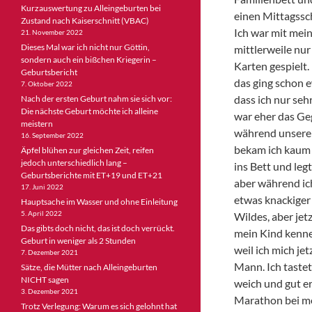
Kurzauswertung zu Alleingeburten bei
einen Mittagssch
Zustand nach Kaiserschnitt (VBAC)
Ich war mit mein
21. November 2022
Dieses Mal war ich nicht nur Göttin,
mittlerweile nu
sondern auch ein bißchen Kriegerin –
Karten gespielt.
Geburtsbericht
das ging schon e
7. Oktober 2022
dass ich nur seh
Nach der ersten Geburt nahm sie sich vor:
Die nächste Geburt möchte ich alleine
war eher das Ge
meistern
während unserer
16. September 2022
bekam ich kaum 
Äpfel blühen zur gleichen Zeit, reifen
jedoch unterschiedlich lang –
ins Bett und leg
Geburtsberichte mit ET+19 und ET+21
aber während ich
17. Juni 2022
etwas knackiger
Hauptsache im Wasser und ohne Einleitung
5. April 2022
Wildes, aber jet
Das gibts doch nicht, das ist doch verrückt.
mein Kind kennen
Geburt in weniger als 2 Stunden
weil ich mich je
7. Dezember 2021
Mann. Ich taste
Sätze, die Mütter nach Alleingeburten
NICHT sagen
weich und gut e
3. Dezember 2021
Marathon bei me
Trotz Verlegung: Warum es sich gelohnt hat