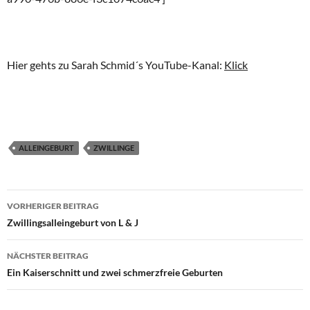
Hier gehts zu Sarah Schmid´s YouTube-Kanal:
Klick
ALLEINGEBURT
ZWILLINGE
Beitragsnavigation
VORHERIGER BEITRAG
Zwillingsalleingeburt von L & J
NÄCHSTER BEITRAG
Ein Kaiserschnitt und zwei schmerzfreie Geburten