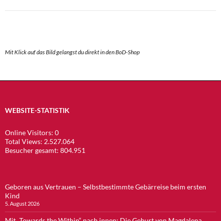
Mit Klick auf das Bild gelangst du direkt in den BoD-Shop
WEBSITE-STATISTIK
Online Visitors:
0
Total Views:
2.527.064
Besucher gesamt:
804.951
Geboren aus Vertrauen – Selbstbestimmte Gebärreise beim ersten
Kind
5. August 2026
Mit „Towards the Within“ nach innen: Die Geburt von Magdalena