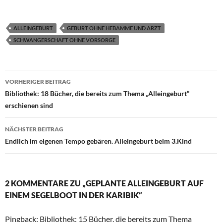
ALLEINGEBURT
GEBURT OHNE HEBAMME UND ARZT
SCHWANGERSCHAFT OHNE VORSORGE
Beitragsnavigation
VORHERIGER BEITRAG
Bibliothek: 18 Bücher, die bereits zum Thema „Alleingeburt“
erschienen sind
NÄCHSTER BEITRAG
Endlich im eigenen Tempo gebären. Alleingeburt beim 3.Kind
2 KOMMENTARE ZU „GEPLANTE ALLEINGEBURT AUF
EINEM SEGELBOOT IN DER KARIBIK“
Pingback:
Bibliothek: 15 Bücher, die bereits zum Thema