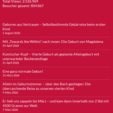
Total Views:
2.526.969
Besucher gesamt:
804.867
Geboren aus Vertrauen – Selbstbestimmte Gebärreise beim ersten
Kind
5. August 2026
Mit „Towards the Within“ nach innen: Die Geburt von Magdalena
29. April 2026
Komischer Kopf – Vierte Geburt als geplante Alleingeburt mit
unerwarteter Beckenendlage
21. April 2026
Eine ganz normale Geburt
15. März 2026
Allein im Geburtszimmer – über den Bach gestiegen: Die
überraschende Reise zu unserem vierten Kind
9. März 2026
Er ließ uns zappeln bis März – und kam dann innerhalb von 2 Std mit
4500 Gramm zur Welt
7. März 2026