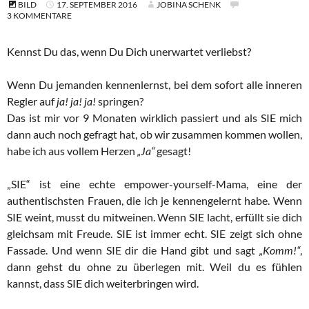
BILD
17. SEPTEMBER 2016
JOBINA SCHENK
3 KOMMENTARE
Kennst Du das, wenn Du Dich unerwartet verliebst?
Wenn Du jemanden kennenlernst, bei dem sofort alle inneren
Regler auf
ja! ja! ja!
springen?
Das ist mir vor 9 Monaten wirklich passiert und als SIE mich
dann auch noch gefragt hat, ob wir zusammen kommen wollen,
habe ich aus vollem Herzen
„Ja“
gesagt!
„SIE“ ist eine echte empower-yourself-Mama, eine der
authentischsten Frauen, die ich je kennengelernt habe. Wenn
SIE weint, musst du mitweinen. Wenn SIE lacht, erfüllt sie dich
gleichsam mit Freude. SIE ist immer echt. SIE zeigt sich ohne
Fassade. Und wenn SIE dir die Hand gibt und sagt
„Komm!“
,
dann gehst du ohne zu überlegen mit. Weil du es fühlen
kannst, dass SIE dich weiterbringen wird.