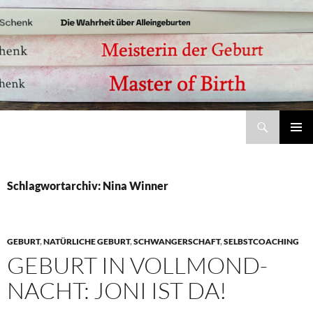
Suchen
Meisterin der Geburt – Jobina Schenk | Bücher, Studie und Coaching zu Alleingeburt und selbstbestimmter Geburt
ZUM
Pri
INHALT
SPRINGEN
Me
Schlagwortarchiv: Nina Winner
GEBURT
,
NATÜRLICHE GEBURT
,
SCHWANGERSCHAFT
,
SELBSTCOACHING
GEBURT IN VOLLMOND-
NACHT: JONI IST DA!