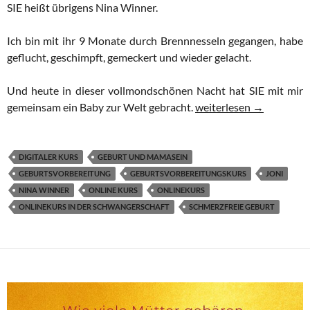
SIE heißt übrigens Nina Winner.
Ich bin mit ihr 9 Monate durch Brennnesseln gegangen, habe
geflucht, geschimpft, gemeckert und wieder gelacht.
Und heute in dieser vollmondschönen Nacht hat SIE mit mir
Geburt in Vollmond-Nach
gemeinsam ein Baby zur Welt gebracht.
weiterlesen
→
DIGITALER KURS
GEBURT UND MAMASEIN
GEBURTSVORBEREITUNG
GEBURTSVORBEREITUNGSKURS
JONI
NINA WINNER
ONLINE KURS
ONLINEKURS
ONLINEKURS IN DER SCHWANGERSCHAFT
SCHMERZFREIE GEBURT