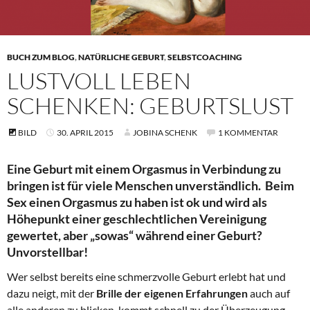
BUCH ZUM BLOG
,
NATÜRLICHE GEBURT
,
SELBSTCOACHING
LUSTVOLL LEBEN
SCHENKEN: GEBURTSLUST
BILD
30. APRIL 2015
JOBINA SCHENK
1 KOMMENTAR
Eine Geburt mit einem Orgasmus in Verbindung zu
bringen ist für viele Menschen unverständlich.
Beim
Sex einen Orgasmus zu haben ist ok und wird als
Höhepunkt einer geschlechtlichen Vereinigung
gewertet, aber „sowas“ während einer Geburt?
Unvorstellbar!
Wer selbst bereits eine schmerzvolle Geburt erlebt hat und
dazu neigt, mit der
Brille der eigenen Erfahrungen
auch auf
alle anderen zu blicken, kommt schnell zu der Überzeugung,