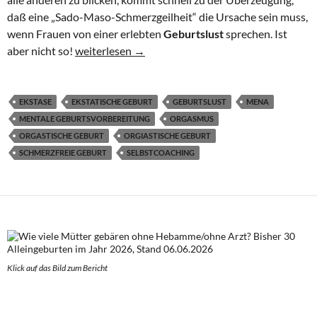
daß eine „Sado-Maso-Schmerzgeilheit“ die Ursache sein muss,
wenn Frauen von einer erlebten
Geburtslust
sprechen. Ist
Lustvoll Leben schenken: GEBURTSLUST
aber nicht so!
weiterlesen
→
EKSTASE
EKSTATISCHE GEBURT
GEBURTSLUST
MENA
MENTALE GEBURTSVORBEREITUNG
ORGASMUS
ORGASTISCHE GEBURT
ORGIASTISCHE GEBURT
SCHMERZFREIE GEBURT
SELBSTCOACHING
Klick auf das Bild zum Berich
t