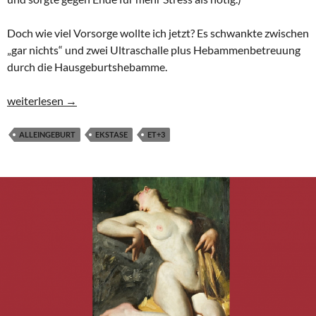
Doch wie viel Vorsorge wollte ich jetzt? Es schwankte zwischen
„gar nichts“ und zwei Ultraschalle plus Hebammenbetreuung
durch die Hausgeburtshebamme.
Geduld, Vergebung und eine selbstermächtigte Alleingeburt
weiterlesen
→
ALLEINGEBURT
EKSTASE
ET+3