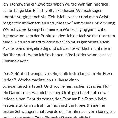
ich irgendwann ein Zweites haben würde, war mir innerlich
schon lange klar. Bis ich voll Ja zu diesem Wunsch sagen
konnte, verging noch viel Zeit. Mein Körper und mein Geist
reagierten immer schlau und „passend“ auf meine Entwicklung.
War ich zu verkrampft in meinem Wunsch, ging gar nichts.
Irgendwann kam der Punkt, an dem ich einfach so mit unserem
einen Kind und uns zufrieden war. Ich muss gar nichts. Mein
Zyklus war unregelmäßig und ich dachte wirklich nicht mehr
darüber nach, wann ich Sex haben müsste oder wann leichte
Unruhe davor.
Das Gefühl, schwanger zu sein, schlich sich langsam ein. Etwa
in der 8. Woche machte ich zu Hause einen
Schwangerschaftstest. Und noch einen, sicher ist sicher. Nur
ein Datum, dass war nicht sicher. Grob geschätzt hatten wir
jedoch einen Geburtsmonat, den Februar. Ein Termin beim
Frauenarzt kam so früh für mich nicht in Frage. (In meiner
ersten Schwangerschaft wurde der Termin nach vorn korrigiert
und sorgte gegen Ende für mehr Stress als nötig.)