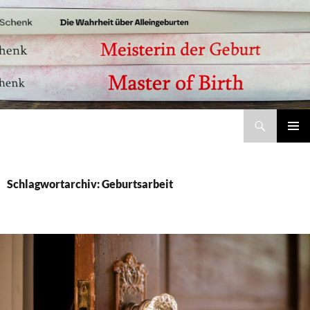
Suchen
Meisterin der Geburt – Jobina Schenk | Bücher, Studie und Coaching zu Alleingeburt und selbstbestimmter Geburt
ZUM
Pri
INHALT
SPRINGEN
Me
Schlagwortarchiv: Geburtsarbeit