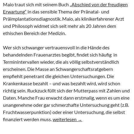
Maio traut sich mit seinem Buch
„Abschied von der freudigen
Erwartung“
in das sensible Thema der Pränatal- und
Präimplantationsdiagnostik. Maio, als klinikerfahrener Arzt
und Philosoph widmet sich seit mehr als 20 Jahren dem
ethischen Bereich der Medizin.
Wer sich schwanger vertrauensvoll in die Hände des
behandelnden Frauenarztes begibt, findet sich häufig in
Terminintervallen wieder, die als völlig selbstverständlich
erscheinen. Die Masse an Schwangerschaftsratgebern
empfiehlt penetrant die gleichen Untersuchungen. Die
Krankenkasse bezahlt – und was bezahlt wird, wird schon
richtig sein. Ruckzuck füllt sich der Mutterpass mit Zahlen und
Daten. Manche Frau erwacht dann erstmalig, wenn es um eine
unangenehme oder gar schmerzhafte Untersuchung geht (z.B.
Fruchtwasserpunktion) oder einer Untersuchung, die selbst
Abschied von der freudigen Erwartung? 
finanziert werden muss.
weiterlesen
→