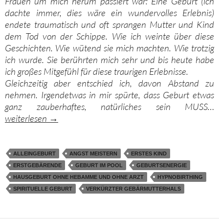
Frauen um mich herum passiert war: Eine Geburt (ich
dachte immer, dies wäre ein wundervolles Erlebnis)
endete traumatisch und oft sprangen Mutter und Kind
dem Tod von der Schippe. Wie ich weinte über diese
Geschichten. Wie wütend sie mich machten. Wie trotzig
ich wurde. Sie berührten mich sehr und bis heute habe
ich großes Mitgefühl für diese traurigen Erlebnisse.
Gleichzeitig aber entschied ich, davon Abstand zu
nehmen. Irgendetwas in mir spürte, dass Geburt etwas
ganz zauberhaftes, natürliches sein MUSS…
Alleingeburt beim ersten Kind und ein verkürzter Gebärmu
weiterlesen
→
ALLEINGEBURT
ANGST MEISTERN
ERSTES KIND
ERSTGEBÄRENDE
GEBURT IM POOL
GEBURTSENERGIE
HAUSGEBURT OHNE HEBAMME UND OHNE ARZT
HYPNOBIRTHING
SPIRITUELLE GEBURT
VERKÜRZTER GEBÄRMUTTERHALS