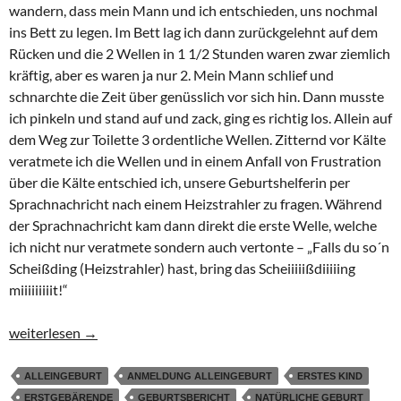
wandern, dass mein Mann und ich entschieden, uns nochmal
ins Bett zu legen. Im Bett lag ich dann zurückgelehnt auf dem
Rücken und die 2 Wellen in 1 1/2 Stunden waren zwar ziemlich
kräftig, aber es waren ja nur 2. Mein Mann schlief und
schnarchte die Zeit über genüsslich vor sich hin. Dann musste
ich pinkeln und stand auf und zack, ging es richtig los. Allein auf
dem Weg zur Toilette 3 ordentliche Wellen. Zitternd vor Kälte
veratmete ich die Wellen und in einem Anfall von Frustration
über die Kälte entschied ich, unsere Geburtshelferin per
Sprachnachricht nach einem Heizstrahler zu fragen. Während
der Sprachnachricht kam dann direkt die erste Welle, welche
ich nicht nur veratmete sondern auch vertonte – „Falls du so´n
Scheißding (Heizstrahler) hast, bring das Scheiiiiißdiiiiing
miiiiiiiiit!“
Wer hat denn ihre Tochter entbunden? „Äh, natürlich meine Frau,
weiterlesen
→
ALLEINGEBURT
ANMELDUNG ALLEINGEBURT
ERSTES KIND
ERSTGEBÄRENDE
GEBURTSBERICHT
NATÜRLICHE GEBURT