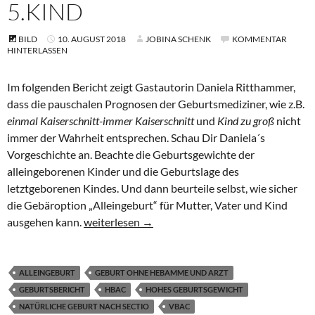
5.KIND
BILD
10. AUGUST 2018
JOBINA SCHENK
KOMMENTAR
HINTERLASSEN
Im folgenden Bericht zeigt Gastautorin Daniela Ritthammer,
dass die pauschalen Prognosen der Geburtsmediziner, wie z.B.
einmal Kaiserschnitt-immer Kaiserschnitt
und
Kind zu groß
nicht
immer der Wahrheit entsprechen. Schau Dir Daniela´s
Vorgeschichte an. Beachte die Geburtsgewichte der
alleingeborenen Kinder und die Geburtslage des
letztgeborenen Kindes. Und dann beurteile selbst, wie sicher
die Gebäroption „Alleingeburt“ für Mutter, Vater und Kind
Unser Baby empfangen wir in Liebe und Würde. A
ausgehen kann.
weiterlesen
→
ALLEINGEBURT
GEBURT OHNE HEBAMME UND ARZT
GEBURTSBERICHT
HBAC
HOHES GEBURTSGEWICHT
NATÜRLICHE GEBURT NACH SECTIO
VBAC