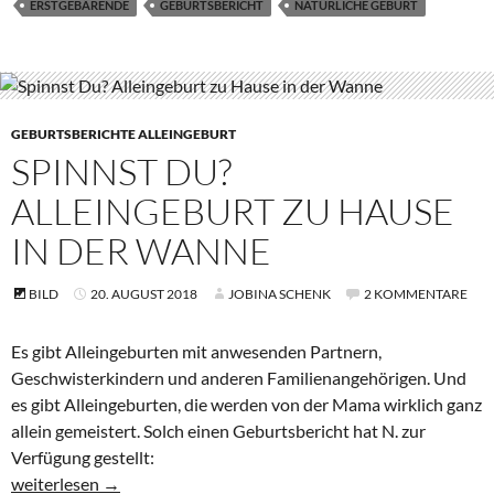
ERSTGEBÄRENDE
GEBURTSBERICHT
NATÜRLICHE GEBURT
GEBURTSBERICHTE ALLEINGEBURT
SPINNST DU?
ALLEINGEBURT ZU HAUSE
IN DER WANNE
BILD
20. AUGUST 2018
JOBINA SCHENK
2 KOMMENTARE
Es gibt Alleingeburten mit anwesenden Partnern,
Geschwisterkindern und anderen Familienangehörigen. Und
es gibt Alleingeburten, die werden von der Mama wirklich ganz
allein gemeistert. Solch einen Geburtsbericht hat N. zur
Verfügung gestellt:
Spinnst Du? Alleingeburt zu Hause in der Wanne
weiterlesen
→