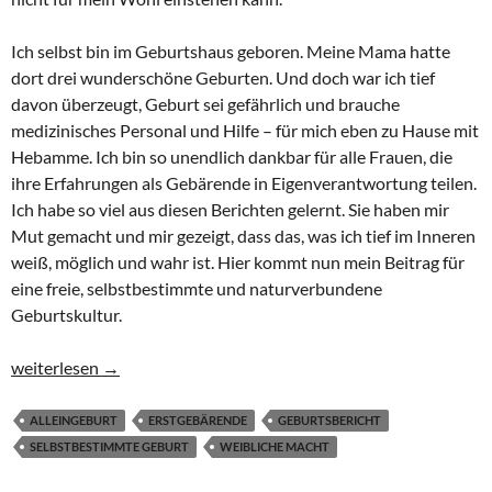
Ich selbst bin im Geburtshaus geboren. Meine Mama hatte
dort drei wunderschöne Geburten. Und doch war ich tief
davon überzeugt, Geburt sei gefährlich und brauche
medizinisches Personal und Hilfe – für mich eben zu Hause mit
Hebamme. Ich bin so unendlich dankbar für alle Frauen, die
ihre Erfahrungen als Gebärende in Eigenverantwortung teilen.
Ich habe so viel aus diesen Berichten gelernt. Sie haben mir
Mut gemacht und mir gezeigt, dass das, was ich tief im Inneren
weiß, möglich und wahr ist. Hier kommt nun mein Beitrag für
eine freie, selbstbestimmte und naturverbundene
Geburtskultur.
Geboren aus Vertrauen – Selbstbestimmte Gebärreise beim ers
weiterlesen
→
ALLEINGEBURT
ERSTGEBÄRENDE
GEBURTSBERICHT
SELBSTBESTIMMTE GEBURT
WEIBLICHE MACHT