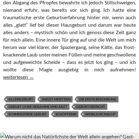
den Abgang des Pfropfes bewahrte ich jedoch Stillschweigen,
niemand erfuhr, was bereits vor sich ging. Ich hatte eine
traumatische erste Geburtserfahrung hinter mir, wenn auch
alles „glatt“ lief bei dieser Hausgeburt und darum war heute
alles anders – mystisch schön und ich genoss diese Zeit ganz
für mich allein. Eine innere Tür ging auf und die Welt um mich
herum war viel klarer, der Spaziergang, seine Kälte, das frost-
knackende Laub unter meinen Füßen und meine geschwollene
und aufgeweichte Scheide – dass es jetzt los ging – und ich
wollte diese Magie ausgiebig in mich aufnehmen!
Während Mann und Kind schlafen: Alleingeburt im Dunkeln
weiterlesen
→
ALLEINGEBURT
ANGST MEISTERN
DIE ERSTE BERÜHRUNG
GEBURT OHNE HEBAMME UND ARZT
GEBURTSBERICHT
SCHMERZFREIE GEBURT
SCHÖPFERIN
WEIBLICHE MACHT