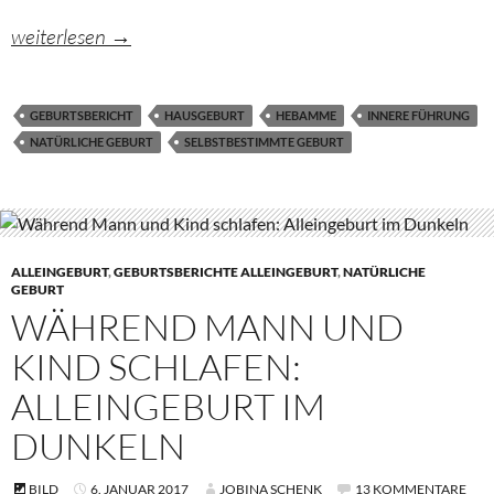
Wenn die Erstgebärende mehr weiß, als die Hebamme …
weiterlesen
→
GEBURTSBERICHT
HAUSGEBURT
HEBAMME
INNERE FÜHRUNG
NATÜRLICHE GEBURT
SELBSTBESTIMMTE GEBURT
ALLEINGEBURT
,
GEBURTSBERICHTE ALLEINGEBURT
,
NATÜRLICHE
GEBURT
WÄHREND MANN UND
KIND SCHLAFEN:
ALLEINGEBURT IM
DUNKELN
BILD
6. JANUAR 2017
JOBINA SCHENK
13 KOMMENTARE