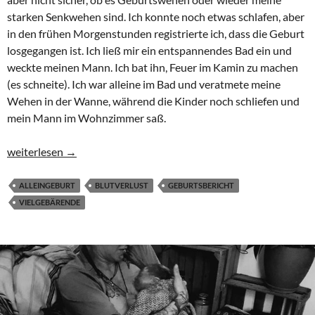
starken Senkwehen sind. Ich konnte noch etwas schlafen, aber
in den frühen Morgenstunden registrierte ich, dass die Geburt
losgegangen ist. Ich ließ mir ein entspannendes Bad ein und
weckte meinen Mann. Ich bat ihn, Feuer im Kamin zu machen
(es schneite). Ich war alleine im Bad und veratmete meine
Wehen in der Wanne, während die Kinder noch schliefen und
mein Mann im Wohnzimmer saß.
Schnelle & intensive Wassergeburt unseres 7. Kindes – die 5. All
weiterlesen
→
ALLEINGEBURT
BLUTVERLUST
GEBURTSBERICHT
VIELGEBÄRENDE