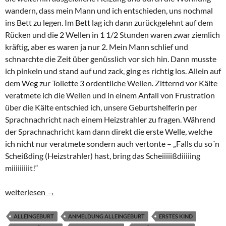
wandern, dass mein Mann und ich entschieden, uns nochmal
ins Bett zu legen. Im Bett lag ich dann zurückgelehnt auf dem
Rücken und die 2 Wellen in 1 1/2 Stunden waren zwar ziemlich
kräftig, aber es waren ja nur 2. Mein Mann schlief und
schnarchte die Zeit über genüsslich vor sich hin. Dann musste
ich pinkeln und stand auf und zack, ging es richtig los. Allein auf
dem Weg zur Toilette 3 ordentliche Wellen. Zitternd vor Kälte
veratmete ich die Wellen und in einem Anfall von Frustration
über die Kälte entschied ich, unsere Geburtshelferin per
Sprachnachricht nach einem Heizstrahler zu fragen. Während
der Sprachnachricht kam dann direkt die erste Welle, welche
ich nicht nur veratmete sondern auch vertonte – „Falls du so´n
Scheißding (Heizstrahler) hast, bring das Scheiiiiißdiiiiing
miiiiiiiiit!“
Wer hat denn ihre Tochter entbunden? „Äh, natürlich meine Frau,
weiterlesen
→
ALLEINGEBURT
ANMELDUNG ALLEINGEBURT
ERSTES KIND