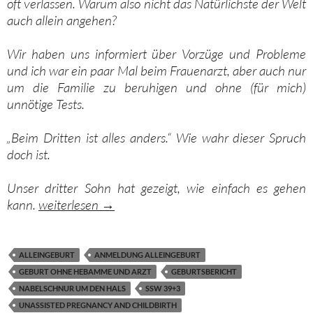
oft verlassen. Warum also nicht das Natürlichste der Welt
auch allein angehen?
Wir haben uns informiert über Vorzüge und Probleme
und ich war ein paar Mal beim Frauenarzt, aber auch nur
um die Familie zu beruhigen und ohne (für mich)
unnötige Tests.
„Beim Dritten ist alles anders.“ Wie wahr dieser Spruch
doch ist.
Unser dritter Sohn hat gezeigt, wie einfach es gehen
Warum nicht das Natürlichste der Welt allein angeh
kann.
weiterlesen
→
ALLEINGEBURT
ANMELDUNG ALLEINGEBURT
GEBURT OHNE HEBAMME UND ARZT
GEBURTSBERICHT
NABELSCHNUR UM DEN HALS
SSW 39+3
UNASSISTED PREGNANCY AND CHILDBIRTH