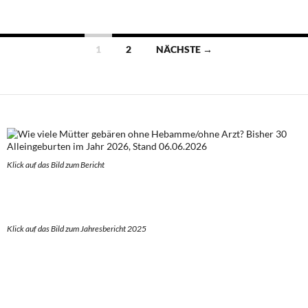
Beitragsnavigation
1
2
NÄCHSTE →
Klick auf das Bild zum Berich
t
Klick auf das Bild zum Jahresbericht 2025