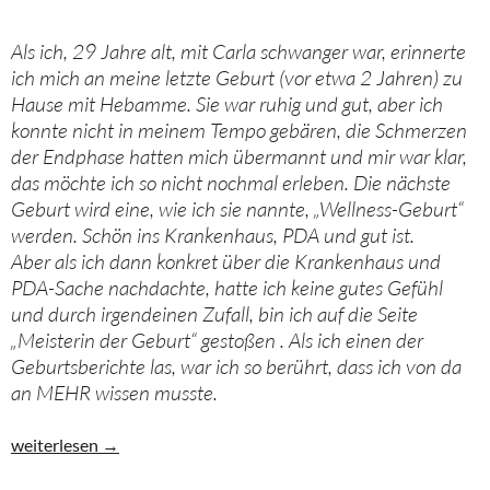
Als ich, 29 Jahre alt, mit Carla schwanger war, erinnerte
ich mich an meine letzte Geburt (vor etwa 2 Jahren) zu
Hause mit Hebamme. Sie war ruhig und gut, aber ich
konnte nicht in meinem Tempo gebären, die Schmerzen
der Endphase hatten mich übermannt und mir war klar,
das möchte ich so nicht nochmal erleben. Die nächste
Geburt wird eine, wie ich sie nannte, „Wellness-Geburt“
werden. Schön ins Krankenhaus, PDA und gut ist.
Aber als ich dann konkret über die Krankenhaus und
PDA-Sache nachdachte, hatte ich keine gutes Gefühl
und durch irgendeinen Zufall, bin ich auf die Seite
„Meisterin der Geburt“ gestoßen . Als ich einen der
Geburtsberichte las, war ich so berührt, dass ich von da
an MEHR wissen musste.
Endlich im eigenen Tempo gebären. Alleingeburt beim 3.Kind
weiterlesen
→