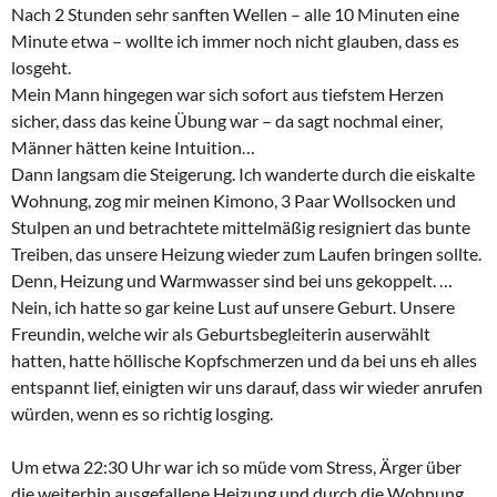
Nach 2 Stunden sehr sanften Wellen – alle 10 Minuten eine
Minute etwa – wollte ich immer noch nicht glauben, dass es
losgeht.
Mein Mann hingegen war sich sofort aus tiefstem Herzen
sicher, dass das keine Übung war – da sagt nochmal einer,
Männer hätten keine Intuition…
Dann langsam die Steigerung. Ich wanderte durch die eiskalte
Wohnung, zog mir meinen Kimono, 3 Paar Wollsocken und
Stulpen an und betrachtete mittelmäßig resigniert das bunte
Treiben, das unsere Heizung wieder zum Laufen bringen sollte.
Denn, Heizung und Warmwasser sind bei uns gekoppelt. …
Nein, ich hatte so gar keine Lust auf unsere Geburt. Unsere
Freundin, welche wir als Geburtsbegleiterin auserwählt
hatten, hatte höllische Kopfschmerzen und da bei uns eh alles
entspannt lief, einigten wir uns darauf, dass wir wieder anrufen
würden, wenn es so richtig losging.
Um etwa 22:30 Uhr war ich so müde vom Stress, Ärger über
die weiterhin ausgefallene Heizung und durch die Wohnung