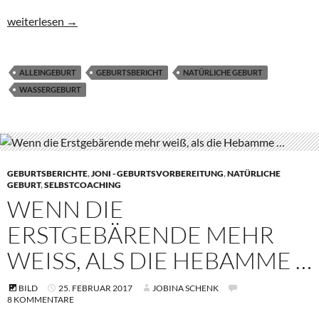
Alleingeburt im Dschungel Thailands
weiterlesen
→
ALLEINGEBURT
GEBURTSBERICHT
NATÜRLICHE GEBURT
WASSERGEBURT
GEBURTSBERICHTE
,
JONI - GEBURTSVORBEREITUNG
,
NATÜRLICHE
GEBURT
,
SELBSTCOACHING
WENN DIE
ERSTGEBÄRENDE MEHR
WEISS, ALS DIE HEBAMME …
BILD
25. FEBRUAR 2017
JOBINA SCHENK
8 KOMMENTARE