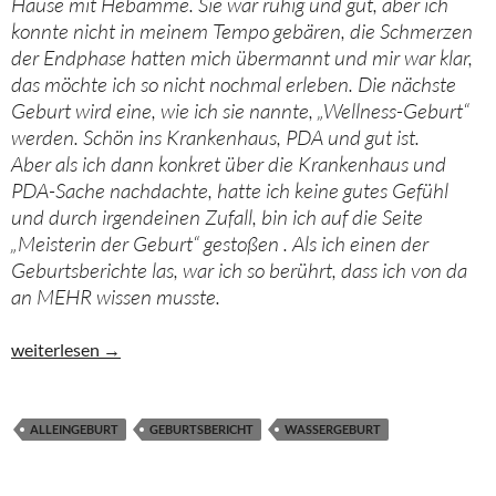
Hause mit Hebamme. Sie war ruhig und gut, aber ich
konnte nicht in meinem Tempo gebären, die Schmerzen
der Endphase hatten mich übermannt und mir war klar,
das möchte ich so nicht nochmal erleben. Die nächste
Geburt wird eine, wie ich sie nannte, „Wellness-Geburt“
werden. Schön ins Krankenhaus, PDA und gut ist.
Aber als ich dann konkret über die Krankenhaus und
PDA-Sache nachdachte, hatte ich keine gutes Gefühl
und durch irgendeinen Zufall, bin ich auf die Seite
„Meisterin der Geburt“ gestoßen . Als ich einen der
Geburtsberichte las, war ich so berührt, dass ich von da
an MEHR wissen musste.
Endlich im eigenen Tempo gebären. Alleingeburt beim 3.Kind
weiterlesen
→
ALLEINGEBURT
GEBURTSBERICHT
WASSERGEBURT