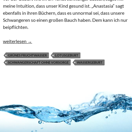
meine Intuition, dass unser Kind gesund ist. „Anastasia“ sagt
ebenfalls in ihren Büchern, dass es unnormal sei, dass unsere
Schwangeren so einen großen Bauch haben. Dem kann ich nur
beipflichten.
Joy’s freie Geburt im Wasser mit Lotusgeburt
weiterlesen
→
GRÜNES FRUCHTWASSER
LOTUSGEBURT
SCHWANGERSCHAFT OHNE VORSORGE
WASSERGEBURT