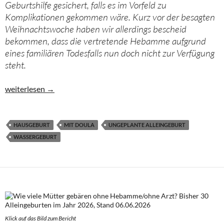
Geburtshilfe gesichert, falls es im Vorfeld zu
Komplikationen gekommen wäre. Kurz vor der besagten
Weihnachtswoche haben wir allerdings bescheid
bekommen, dass die vertretende Hebamme aufgrund
eines familiären Todesfalls nun doch nicht zur Verfügung
steht.
Eine Alleingeburt an Heiligabend
weiterlesen
→
HAUSGEBURT
MIT DOULA
UNGEPLANTE ALLEINGEBURT
WASSERGEBURT
Klick auf das Bild zum Berich
t