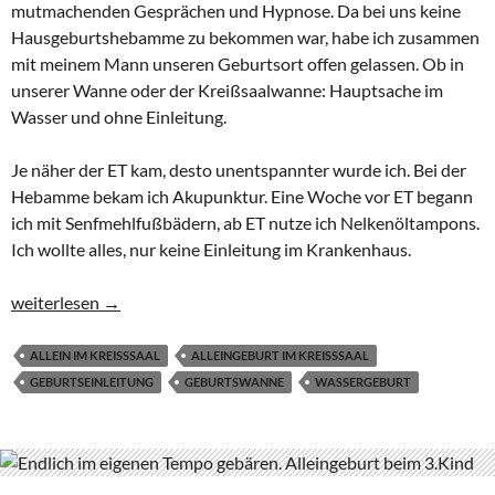
mutmachenden Gesprächen und Hypnose. Da bei uns keine
Hausgeburtshebamme zu bekommen war, habe ich zusammen
mit meinem Mann unseren Geburtsort offen gelassen. Ob in
unserer Wanne oder der Kreißsaalwanne: Hauptsache im
Wasser und ohne Einleitung.
Je näher der ET kam, desto unentspannter wurde ich. Bei der
Hebamme bekam ich Akupunktur. Eine Woche vor ET begann
ich mit Senfmehlfußbädern, ab ET nutze ich Nelkenöltampons.
Ich wollte alles, nur keine Einleitung im Krankenhaus.
Hauptsache im Wasser und ohne Einleitung
weiterlesen
→
ALLEIN IM KREISSSAAL
ALLEINGEBURT IM KREISSSAAL
GEBURTSEINLEITUNG
GEBURTSWANNE
WASSERGEBURT