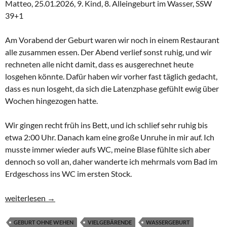
Matteo, 25.01.2026, 9. Kind, 8. Alleingeburt im Wasser, SSW
39+1
Am Vorabend der Geburt waren wir noch in einem Restaurant
alle zusammen essen. Der Abend verlief sonst ruhig, und wir
rechneten alle nicht damit, dass es ausgerechnet heute
losgehen könnte. Dafür haben wir vorher fast täglich gedacht,
dass es nun losgeht, da sich die Latenzphase gefühlt ewig über
Wochen hingezogen hatte.
Wir gingen recht früh ins Bett, und ich schlief sehr ruhig bis
etwa 2:00 Uhr. Danach kam eine große Unruhe in mir auf. Ich
musste immer wieder aufs WC, meine Blase fühlte sich aber
dennoch so voll an, daher wanderte ich mehrmals vom Bad im
Erdgeschoss ins WC im ersten Stock.
Von 2 Uhr nachts bis Matteo in 1:18 Minuten – Unsere 8. Allei
weiterlesen
→
GEBURT OHNE WEHEN
VIELGEBÄRENDE
WASSERGEBURT