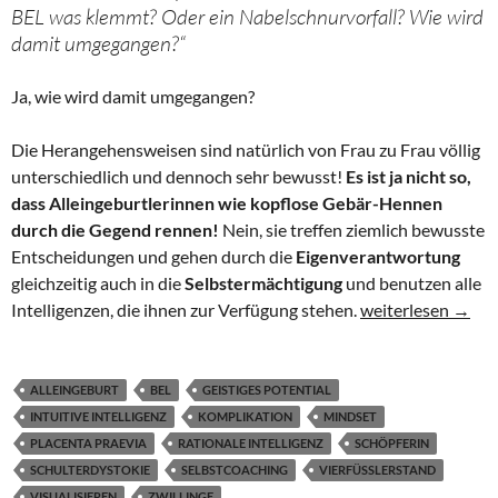
BEL was klemmt? Oder ein Nabelschnurvorfall? Wie wird
damit umgegangen?“
Ja, wie wird damit umgegangen?
Die Herangehensweisen sind natürlich von Frau zu Frau völlig
unterschiedlich und dennoch sehr bewusst!
Es ist ja nicht so,
dass Alleingeburtlerinnen wie kopflose Gebär-Hennen
durch die Gegend rennen!
Nein, sie treffen ziemlich bewusste
Entscheidungen und gehen durch die
Eigenverantwortung
gleichzeitig auch in die
Selbstermächtigung
und benutzen alle
Die Frage der Ge
Intelligenzen, die ihnen zur Verfügung stehen.
weiterlesen
→
ALLEINGEBURT
BEL
GEISTIGES POTENTIAL
INTUITIVE INTELLIGENZ
KOMPLIKATION
MINDSET
PLACENTA PRAEVIA
RATIONALE INTELLIGENZ
SCHÖPFERIN
SCHULTERDYSTOKIE
SELBSTCOACHING
VIERFÜSSLERSTAND
VISUALISIEREN
ZWILLINGE