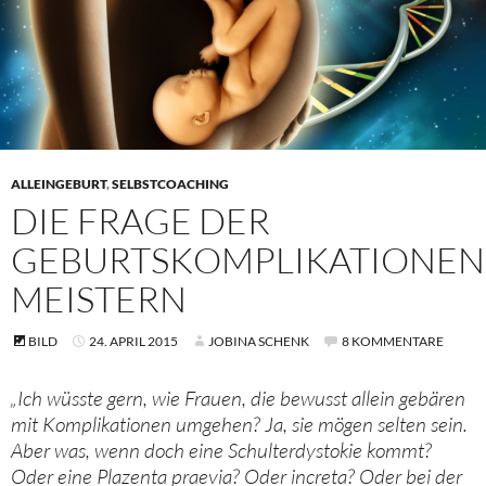
ALLEINGEBURT
,
SELBSTCOACHING
DIE FRAGE DER
GEBURTSKOMPLIKATIONEN
MEISTERN
BILD
24. APRIL 2015
JOBINA SCHENK
8 KOMMENTARE
„Ich wüsste gern, wie Frauen, die bewusst allein gebären
mit Komplikationen umgehen? Ja, sie mögen selten sein.
Aber was, wenn doch eine Schulterdystokie kommt?
Oder eine Plazenta praevia? Oder increta? Oder bei der