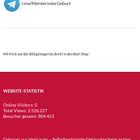
t.me/MeisterinderGeburt
Mit Klick auf das Bild gelangst du direkt in den BoD-Shop
WEBSITE-STATISTIK
Online Visitors:
0
Total Views:
2.526.227
Besucher gesamt:
804.453
Geboren aus Vertrauen – Selbstbestimmte Gebärreise beim ersten