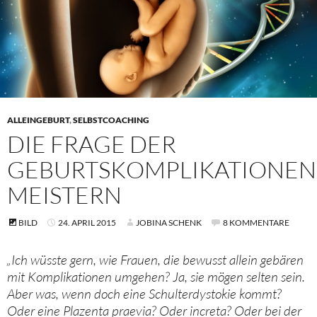
ALLEINGEBURT
,
SELBSTCOACHING
DIE FRAGE DER
GEBURTSKOMPLIKATIONEN
MEISTERN
BILD
24. APRIL 2015
JOBINA SCHENK
8 KOMMENTARE
„Ich wüsste gern, wie Frauen, die bewusst allein gebären
mit Komplikationen umgehen? Ja, sie mögen selten sein.
Aber was, wenn doch eine Schulterdystokie kommt?
Oder eine Plazenta praevia? Oder increta? Oder bei der