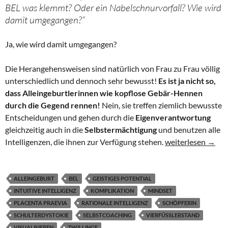
BEL was klemmt? Oder ein Nabelschnurvorfall? Wie wird
damit umgegangen?“
Ja, wie wird damit umgegangen?
Die Herangehensweisen sind natürlich von Frau zu Frau völlig
unterschiedlich und dennoch sehr bewusst!
Es ist ja nicht so,
dass Alleingeburtlerinnen wie kopflose Gebär-Hennen
durch die Gegend rennen!
Nein, sie treffen ziemlich bewusste
Entscheidungen und gehen durch die
Eigenverantwortung
gleichzeitig auch in die
Selbstermächtigung
und benutzen alle
Die Frage der Ge
Intelligenzen, die ihnen zur Verfügung stehen.
weiterlesen
→
ALLEINGEBURT
BEL
GEISTIGES POTENTIAL
INTUITIVE INTELLIGENZ
KOMPLIKATION
MINDSET
PLACENTA PRAEVIA
RATIONALE INTELLIGENZ
SCHÖPFERIN
SCHULTERDYSTOKIE
SELBSTCOACHING
VIERFÜSSLERSTAND
VISUALISIEREN
ZWILLINGE