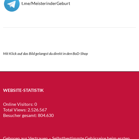
t.me/MeisterinderGeburt
Mit Klick auf das Bild gelangst du direkt in den BoD-Shop
WEBSITE-STATISTIK
Online Visitors:
0
Total Views:
2.526.567
Besucher gesamt:
804.630
Geboren aus Vertrauen – Selbstbestimmte Gebärreise beim ersten