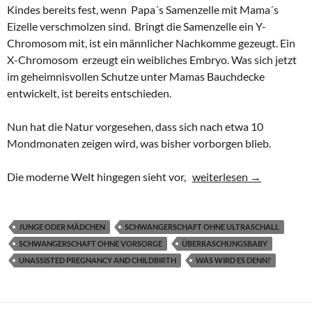
Kindes bereits fest, wenn Papa´s Samenzelle mit Mama´s
Eizelle verschmolzen sind. Bringt die Samenzelle ein Y-
Chromosom mit, ist ein männlicher Nachkomme gezeugt. Ein
X-Chromosom erzeugt ein weibliches Embryo. Was sich jetzt
im geheimnisvollen Schutze unter Mamas Bauchdecke
entwickelt, ist bereits entschieden.
Nun hat die Natur vorgesehen, dass sich nach etwa 10
Mondmonaten zeigen wird, was bisher vorborgen blieb.
Was wird es denn? – Die 
Die moderne Welt hingegen sieht vor,
weiterlesen
→
JUNGE ODER MÄDCHEN
SCHWANGERSCHAFT OHNE ULTRASCHALL
SCHWANGERSCHAFT OHNE VORSORGE
ÜBERRASCHUNGSBABY
UNASSISTED PREGNANCY AND CHILDBIRTH
WAS WIRD ES DENN?