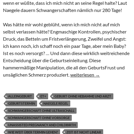
wenn er wüßte, dass ich mich nicht an seine Regel halte? Laut
Naegele dauern Schwangerschaften nämlich nur 280 Tage!
Was hätte mir wohl geblüht, wenn ich mich nicht auf mich
selbst verlassen hätte? Engmaschige Kontrollen, psychischer
Druck, das Betteln um Fristverlängerung, Zweifel und Angst:
ich kann noch, ich schaff noch ein paar Tage, aber mein Baby?
Ist es noch versorgt? … Und dann diese wirklich weitreichende
Entscheidung über die Geburtseinleitung. Diese
hammermäßige Manipulation, die all den GeburtsFrust und
300 Tage schwanger: Warum ich
unsäglichen Schmerz produziert.
weiterlesen
→
ALLEINGEBURT
ET+
GEBURT OHNE HEBAMME UND ARZT
GEBURTSTERMIN
NAEGELE REGEL
SCHWANGERSCHAFT OHNE ULTRASCHALL
SCHWANGERSCHAFT OHNE VORSORGE
UNASSISTED PREGNANCY AND CHILDBIRTH
WIE WEIT ÜBER TERMIN GEHEN?
ZEIT IST NICHT LINEAR