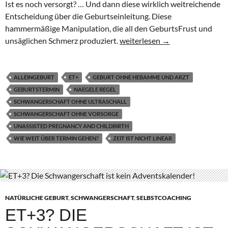
Ist es noch versorgt? … Und dann diese wirklich weitreichende
Entscheidung über die Geburtseinleitung. Diese
hammermäßige Manipulation, die all den GeburtsFrust und
300 Tage schwanger: Warum ich
unsäglichen Schmerz produziert.
weiterlesen
→
ALLEINGEBURT
ET+
GEBURT OHNE HEBAMME UND ARZT
GEBURTSTERMIN
NAEGELE REGEL
SCHWANGERSCHAFT OHNE ULTRASCHALL
SCHWANGERSCHAFT OHNE VORSORGE
UNASSISTED PREGNANCY AND CHILDBIRTH
WIE WEIT ÜBER TERMIN GEHEN?
ZEIT IST NICHT LINEAR
NATÜRLICHE GEBURT
,
SCHWANGERSCHAFT
,
SELBSTCOACHING
ET+3? DIE