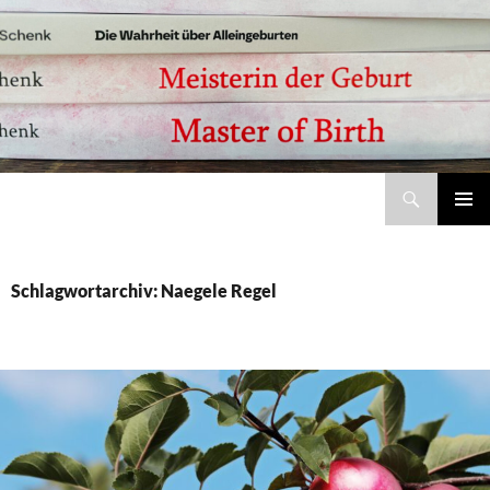
Suchen
Meisterin der Geburt – Jobina Schenk | Bücher, Studie und Coaching zu Alleingeburt und selbstbestimmter Geburt
ZUM
Pri
INHALT
SPRINGEN
Me
Schlagwortarchiv: Naegele Regel