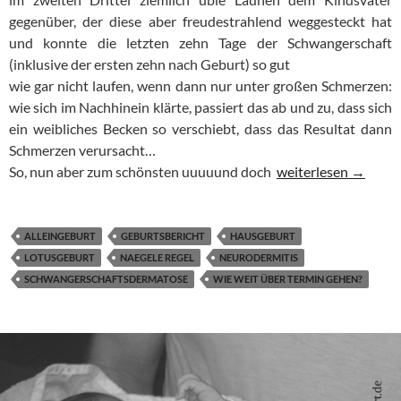
gegenüber, der diese aber freudestrahlend weggesteckt hat
und konnte die letzten zehn Tage der Schwangerschaft
(inklusive der ersten zehn nach Geburt) so gut
wie gar nicht laufen, wenn dann nur unter großen Schmerzen:
wie sich im Nachhinein klärte, passiert das ab und zu, dass sich
ein weibliches Becken so verschiebt, dass das Resultat dann
Schmerzen verursacht…
Geburtsbericht: Sel
So, nun aber zum schönsten uuuuund doch
weiterlesen
→
ALLEINGEBURT
GEBURTSBERICHT
HAUSGEBURT
LOTUSGEBURT
NAEGELE REGEL
NEURODERMITIS
SCHWANGERSCHAFTSDERMATOSE
WIE WEIT ÜBER TERMIN GEHEN?