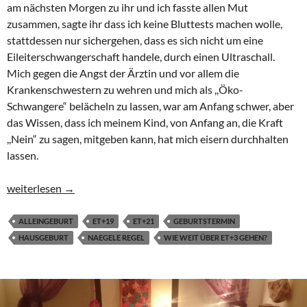
am nächsten Morgen zu ihr und ich fasste allen Mut
zusammen, sagte ihr dass ich keine Bluttests machen wolle,
stattdessen nur sichergehen, dass es sich nicht um eine
Eileiterschwangerschaft handele, durch einen Ultraschall.
Mich gegen die Angst der Ärztin und vor allem die
Krankenschwestern zu wehren und mich als ,,Öko-
Schwangere“ belächeln zu lassen, war am Anfang schwer, aber
das Wissen, dass ich meinem Kind, von Anfang an, die Kraft
,,Nein“ zu sagen, mitgeben kann, hat mich eisern durchhalten
lassen.
Äpfel blühen zur gleichen Zeit, reifen jedoch unterschiedlich l
weiterlesen
→
ALLEINGEBURT
ET+19
ET+21
GEBURTSTERMIN
HAUSGEBURT
NAEGELE REGEL
WIE WEIT ÜBER ET+3 GEHEN?