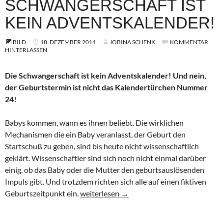
SCHWANGERSCHAFT IST
KEIN ADVENTSKALENDER!
BILD
18. DEZEMBER 2014
JOBINA SCHENK
KOMMENTAR
HINTERLASSEN
Die Schwangerschaft ist kein Adventskalender! Und nein,
der Geburtstermin ist nicht das Kalendertürchen Nummer
24!
Babys kommen, wann es ihnen beliebt. Die wirklichen
Mechanismen die ein Baby veranlasst, der Geburt den
Startschuß zu geben, sind bis heute nicht wissenschaftlich
geklärt. Wissenschaftler sind sich noch nicht einmal darüber
einig, ob das Baby oder die Mutter den geburtsauslösenden
Impuls gibt. Und trotzdem richten sich alle auf einen fiktiven
ET+3? Die Schwangerschaft ist kein Adve
Geburtszeitpunkt ein.
weiterlesen
→