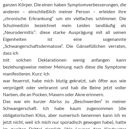
ganzen Körper. Die einen haben Symptomverbesserungen, die
anderen – einschließlich meiner Person – erleiden ihre
„chronische Erkrankung“ um ein vielfaches schlimmer. Die
Schulmedizin bezeichnet mein Leiden landläufig als
„Neurodermitis“: diese starke Ausprägung mit all seinen
Eigenheiten ist eine sogenannte
„Schwangerschaftsdermatose“. Die Gänsefüßchen verraten,
dass ich
mit solchen Deklarationen wenig anfangen kann
beziehungsweise meiner Meinung nach diese die Symptome
manifestieren. Kurz: Ich
war feuerrot, habe mich blutig gekratzt, sah öfter aus wie
verprügelt oder verbrannt und hab die Beine jetzt voller
Narben, die an Pocken, Masern oder Akne erinnern.
Das war ein kurzer Abriss zu „Beschwerden“ in meiner
Schwangerschaft. Ich habe kaum zugenommen (die
obligatorischen Kilos, aber numerisch benennen kann ich es
jetzt nicht, weil ich mich nur sporadisch gewogen habe), hatte
im zweiten Drittel ziemlich üble Launen dem Kindsvater