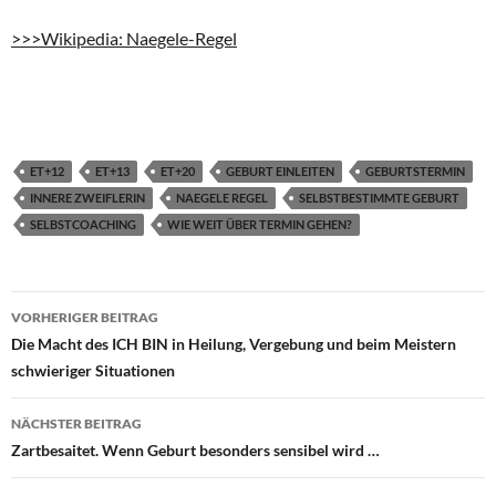
>>>Wikipedia: Naegele-Regel
ET+12
ET+13
ET+20
GEBURT EINLEITEN
GEBURTSTERMIN
INNERE ZWEIFLERIN
NAEGELE REGEL
SELBSTBESTIMMTE GEBURT
SELBSTCOACHING
WIE WEIT ÜBER TERMIN GEHEN?
Beitragsnavigation
VORHERIGER BEITRAG
Die Macht des ICH BIN in Heilung, Vergebung und beim Meistern
schwieriger Situationen
NÄCHSTER BEITRAG
Zartbesaitet. Wenn Geburt besonders sensibel wird …