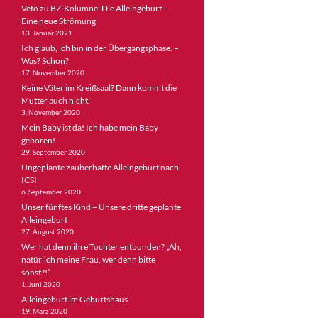
Veto zu BZ-Kolumne: Die Alleingeburt –
Eine neue Strömung
13. Januar 2021
Ich glaub, ich bin in der Übergangsphase. –
Was? Schon?
17. November 2020
Keine Väter im Kreißsaal? Dann kommt die
Mutter auch nicht.
3. November 2020
Mein Baby ist da! Ich habe mein Baby
geboren!
29. September 2020
Ungeplante zauberhafte Alleingeburt nach
ICSI
6. September 2020
Unser fünftes Kind – Unsere dritte geplante
Alleingeburt
27. August 2020
Wer hat denn ihre Tochter entbunden? „Äh,
natürlich meine Frau, wer denn bitte
sonst?!“
1. Juni 2020
Alleingeburt im Geburtshaus
19. März 2020