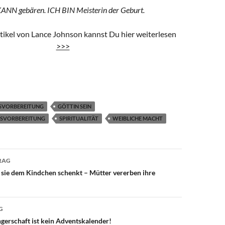
ANN gebären. ICH BIN Meisterin der Geburt.
ikel von Lance Johnson kannst Du hier weiterlesen
>>>
TSVORBEREITUNG
GÖTTIN SEIN
TSVORBEREITUNG
SPIRITUALITÄT
WEIBLICHE MACHT
avigation
RAG
sie dem Kindchen schenkt – Mütter vererben ihre
G
erschaft ist kein Adventskalender!