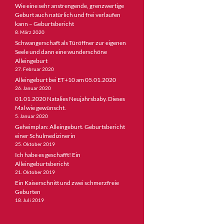
Wie eine sehr anstrengende, grenzwertige
Geburt auch natürlich und frei verlaufen
kann – Geburtsbericht
8. März 2020
Schwangerschaft als Türöffner zur eigenen
Seele und dann eine wunderschöne
Alleingeburt
27. Februar 2020
Alleingeburt bei ET+10 am 05.01.2020
26. Januar 2020
01.01.2020 Natalies Neujahrsbaby. Dieses
Mal wie gewünscht.
5. Januar 2020
Geheimplan: Alleingeburt. Geburtsbericht
einer Schulmedizinerin
25. Oktober 2019
Ich habe es geschafft! Ein
Alleingeburtsbericht
21. Oktober 2019
Ein Kaiserschnitt und zwei schmerzfreie
Geburten
18. Juli 2019