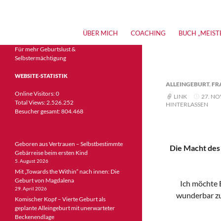
Suchen
Meisterin der Geburt – Jobina Schenk | Bücher, Stud
ZUM INHALT SPRINGEN
ÜBER MICH
COACHING
BUCH „MEIST
Für mehr Geburtslust &
Selbstermächtigung
WEBSITE-STATISTIK
ALLEINGEBURT
,
FR
Online Visitors:
0
LINK
27. N
Total Views:
2.526.252
HINTERLASSEN
Besucher gesamt:
804.468
Geboren aus Vertrauen – Selbstbestimmte
Die Macht des
Gebärreise beim ersten Kind
5. August 2026
Mit „Towards the Within“ nach innen: Die
Geburt von Magdalena
Ich möchte 
29. April 2026
wunderbar zu
Komischer Kopf – Vierte Geburt als
geplante Alleingeburt mit unerwarteter
Beckenendlage