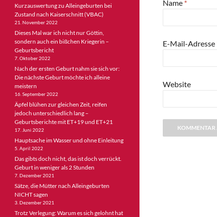
Name
*
Kurzauswertung zu Alleingeburten bei
Zustand nach Kaiserschnitt (VBAC)
21. November 2022
Dieses Mal war ich nicht nur Göttin,
sondern auch ein bißchen Kriegerin –
E-Mail-Adresse
Geburtsbericht
7. Oktober 2022
Nach der ersten Geburt nahm sie sich vor:
Die nächste Geburt möchte ich alleine
Website
meistern
16. September 2022
Äpfel blühen zur gleichen Zeit, reifen
jedoch unterschiedlich lang –
Geburtsberichte mit ET+19 und ET+21
17. Juni 2022
Hauptsache im Wasser und ohne Einleitung
5. April 2022
Das gibts doch nicht, das ist doch verrückt.
Geburt in weniger als 2 Stunden
7. Dezember 2021
Sätze, die Mütter nach Alleingeburten
NICHT sagen
3. Dezember 2021
Trotz Verlegung: Warum es sich gelohnt hat