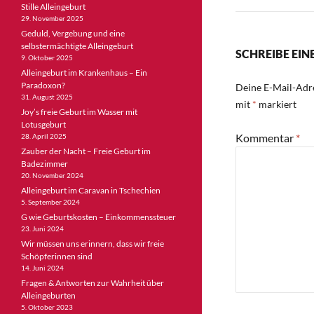
Stille Alleingeburt
29. November 2025
Geduld, Vergebung und eine
selbstermächtigte Alleingeburt
SCHREIBE EI
9. Oktober 2025
Alleingeburt im Krankenhaus – Ein
Paradoxon?
Deine E-Mail-Adre
31. August 2025
mit
*
markiert
Joy’s freie Geburt im Wasser mit
Lotusgeburt
Kommentar
*
28. April 2025
Zauber der Nacht – Freie Geburt im
Badezimmer
20. November 2024
Alleingeburt im Caravan in Tschechien
5. September 2024
G wie Geburtskosten – Einkommenssteuer
23. Juni 2024
Wir müssen uns erinnern, dass wir freie
Schöpferinnen sind
14. Juni 2024
Fragen & Antworten zur Wahrheit über
Alleingeburten
5. Oktober 2023