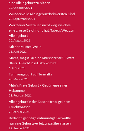
eine Alleingeburt zu planen.
12. Oktober 2021
Wundervolle Alleingeburt beim ersten Kind
23. September 2021
Werft euer Vertrauen nicht weg, welches
eine grosse Belohnung hat. Tabeas Weg zur
Alleingeburt
26. August 2021
Mit der Mutter-Welle
13. Juni 2021
Mama, magst Du eine Knusperente? – Wart
´Kurz, Gleich! Das Baby kommt!
6. Juni 2021
Familiengeburt auf Teneriffa
28. März 2021
Mito´s Freie Geburt – Gebärreise einer
Hebamme
23. Februar 2021
Alleingeburt in der Dusche trotz grünem
Fruchtwasser
2. Februar 2021
Bedroht, genötigt, entmündigt. Sie wollte
nur ihre Geburtsverletzung nähen lassen.
29. Januar 2021