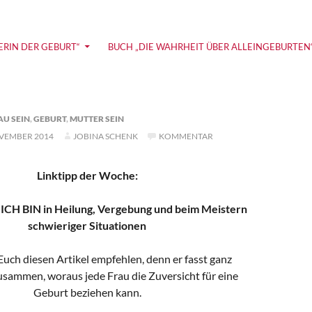
ie und Coaching zu Alleingeburt und selbstbestimmter G
ERIN DER GEBURT“
BUCH „DIE WAHRHEIT ÜBER ALLEINGEBURTEN
AU SEIN
,
GEBURT
,
MUTTER SEIN
OVEMBER 2014
JOBINA SCHENK
KOMMENTAR
Linktipp der Woche:
 ICH BIN in Heilung, Vergebung und beim Meistern
schwieriger Situationen
Euch diesen Artikel empfehlen, denn er fasst ganz
sammen, woraus jede Frau die Zuversicht für eine
Geburt beziehen kann.