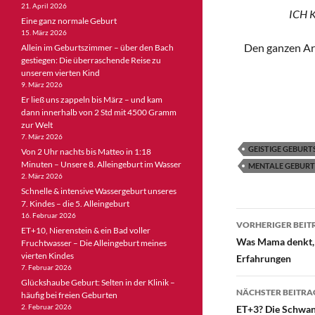
21. April 2026
ICH K
Eine ganz normale Geburt
15. März 2026
Den ganzen Art
Allein im Geburtszimmer – über den Bach
gestiegen: Die überraschende Reise zu
unserem vierten Kind
9. März 2026
Er ließ uns zappeln bis März – und kam
dann innerhalb von 2 Std mit 4500 Gramm
zur Welt
7. März 2026
GEISTIGE GEBUR
Von 2 Uhr nachts bis Matteo in 1:18
Minuten – Unsere 8. Alleingeburt im Wasser
MENTALE GEBUR
2. März 2026
Schnelle & intensive Wassergeburt unseres
7. Kindes – die 5. Alleingeburt
Beitragsn
16. Februar 2026
VORHERIGER BEIT
ET+10, Nierenstein & ein Bad voller
Was Mama denkt, 
Fruchtwasser – Die Alleingeburt meines
vierten Kindes
Erfahrungen
7. Februar 2026
Glückshaube Geburt: Selten in der Klinik –
NÄCHSTER BEITRA
häufig bei freien Geburten
2. Februar 2026
ET+3? Die Schwang