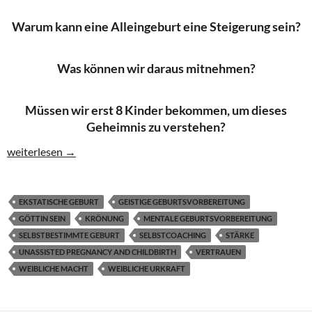
Warum kann eine Alleingeburt eine Steigerung sein?
Was können wir daraus mitnehmen?
Müssen wir erst 8 Kinder bekommen, um dieses
Geheimnis zu verstehen?
Wenn Geburt eine Krönung ist
weiterlesen
→
EKSTATISCHE GEBURT
GEISTIGE GEBURTSVORBEREITUNG
GÖTTIN SEIN
KRÖNUNG
MENTALE GEBURTSVORBEREITUNG
SELBSTBESTIMMTE GEBURT
SELBSTCOACHING
STÄRKE
UNASSISTED PREGNANCY AND CHILDBIRTH
VERTRAUEN
WEIBLICHE MACHT
WEIBLICHE URKRAFT