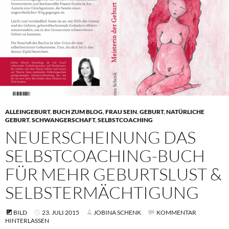
ALLEINGEBURT
,
BUCH ZUM BLOG
,
FRAU SEIN
,
GEBURT
,
NATÜRLICHE
GEBURT
,
SCHWANGERSCHAFT
,
SELBSTCOACHING
NEUERSCHEINUNG DAS
SELBSTCOACHING-BUCH
FÜR MEHR GEBURTSLUST &
SELBSTERMÄCHTIGUNG
BILD
23. JULI 2015
JOBINA SCHENK
KOMMENTAR
HINTERLASSEN