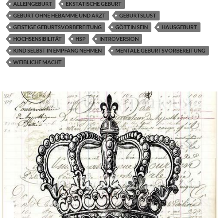
ALLEINGEBURT
EKSTATISCHE GEBURT
GEBURT OHNE HEBAMME UND ARZT
GEBURTSLUST
GEISTIGE GEBURTSVORBEREITUNG
GÖTTIN SEIN
HAUSGEBURT
HOCHSENSIBILITÄT
HSP
INTROVERSION
KIND SELBST IN EMPFANG NEHMEN
MENTALE GEBURTSVORBEREITUNG
WEIBLICHE MACHT