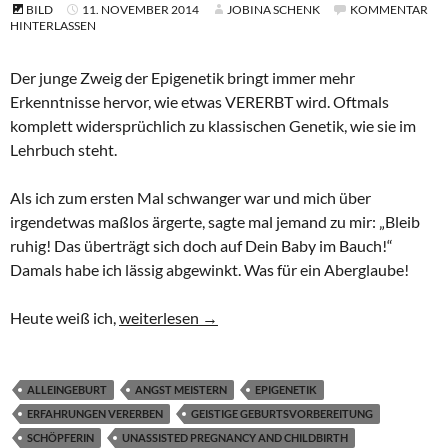
BILD
11. NOVEMBER 2014
JOBINA SCHENK
KOMMENTAR
HINTERLASSEN
Der junge Zweig der Epigenetik bringt immer mehr
Erkenntnisse hervor, wie etwas VERERBT wird. Oftmals
komplett widersprüchlich zu klassischen Genetik, wie sie im
Lehrbuch steht.
Als ich zum ersten Mal schwanger war und mich über
irgendetwas maßlos ärgerte, sagte mal jemand zu mir: „Bleib
ruhig! Das überträgt sich doch auf Dein Baby im Bauch!“
Damals habe ich lässig abgewinkt. Was für ein Aberglaube!
Was Mama denkt, sie dem Kindchen schenkt – M
Heute weiß ich,
weiterlesen
→
ALLEINGEBURT
ANGST MEISTERN
EPIGENETIK
ERFAHRUNGEN VERERBEN
GEISTIGE GEBURTSVORBEREITUNG
SCHÖPFERIN
UNASSISTED PREGNANCY AND CHILDBIRTH