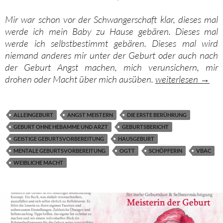
Mir war schon vor der Schwangerschaft klar, dieses mal
werde ich mein Baby zu Hause gebären. Dieses mal
werde ich selbstbestimmt gebären. Dieses mal wird
niemand anderes mir unter der Geburt oder auch nach
der Geburt Angst machen, mich verunsichern, mir
Die dritte Geburt?
drohen oder Macht über mich ausüben.
weiterlesen
→
ALLEINGEBURT
ANGST MEISTERN
DIE ERSTE BERÜHRUNG
GEBURT OHNE HEBAMME UND ARZT
GEBURTSBERICHT
GEISTIGE GEBURTSVORBEREITUNG
HAUSGEBURT
MENTALE GEBURTSVORBEREITUNG
OGTT
SCHÖPFERIN
VBAC
WEIBLICHE MACHT