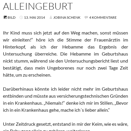
ALLEINGEBURT
BILD
13. MAI 2014
JOBINA SCHENK
4 KOMMENTARE
Ihr Kind muss sich jetzt auf den Weg machen, sonst müssen
wir einleiten!“ höre ich die Stimme der Frauenärztin im
Hinterkopf, als ich der Hebamme das Ergebnis der
Untersuchung überreiche. Die Hebamme im Geburtshaus
nickt stumm, während sie den Untersuchungsbericht liest und
bestätigt, dass mein Ungeborenes nur noch zwei Tage Zeit
hätte, um zu erscheinen.
Darüberhinaus könnte ich leider nicht mehr im Geburtshaus
entbinden und müsste aus versicherungstechnischen Gründen
in ein Krankenhaus. „Niemals!“ denke ich mir im Stillen, „Bevor
ich in ein Krankenhaus gehe, mache ich´s lieber allein.“
Unter Zeitdruck gesetzt, entstand in mir der Keim, wie es wäre,
Schmerzfreie Alleingeburt
ein Baby ganz allein zu gebären.
weiterlesen
→