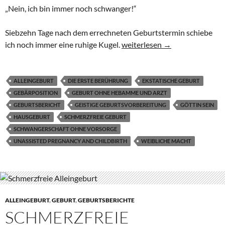
„Nein, ich bin immer noch schwanger!“
Siebzehn Tage nach dem errechneten Geburtstermin schiebe
Schmerzfreie Alleingeburt zu
ich noch immer eine ruhige Kugel.
weiterlesen
→
ALLEINGEBURT
DIE ERSTE BERÜHRUNG
EKSTATISCHE GEBURT
GEBÄRPOSITION
GEBURT OHNE HEBAMME UND ARZT
GEBURTSBERICHT
GEISTIGE GEBURTSVORBEREITUNG
GÖTTIN SEIN
HAUSGEBURT
SCHMERZFREIE GEBURT
SCHWANGERSCHAFT OHNE VORSORGE
UNASSISTED PREGNANCY AND CHILDBIRTH
WEIBLICHE MACHT
ALLEINGEBURT
,
GEBURT
,
GEBURTSBERICHTE
SCHMERZFREIE