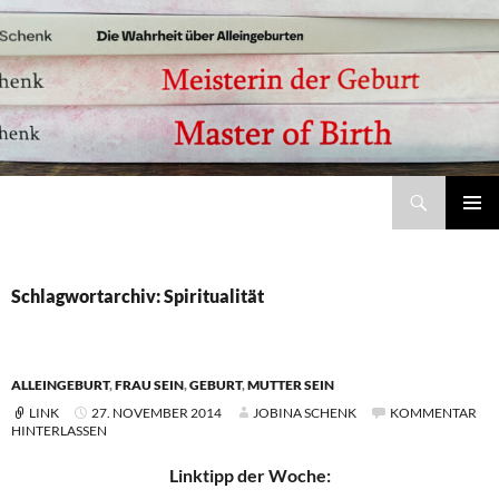
Suchen
Meisterin der Geburt – Jobina Schenk | Bücher, Studie und Coaching zu Alleingeburt und selbstbestimmter Geburt
ZUM
Pri
INHALT
SPRINGEN
Me
Schlagwortarchiv: Spiritualität
ALLEINGEBURT
,
FRAU SEIN
,
GEBURT
,
MUTTER SEIN
LINK
27. NOVEMBER 2014
JOBINA SCHENK
KOMMENTAR
HINTERLASSEN
Linktipp der Woche: